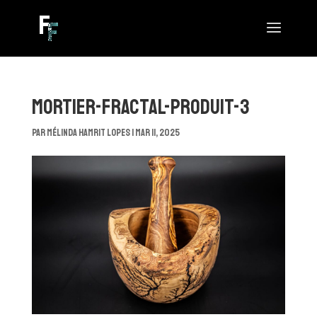
mortier-fractal-produit-3
par
Mélinda Hamrit Lopes
|
Mar 11, 2025